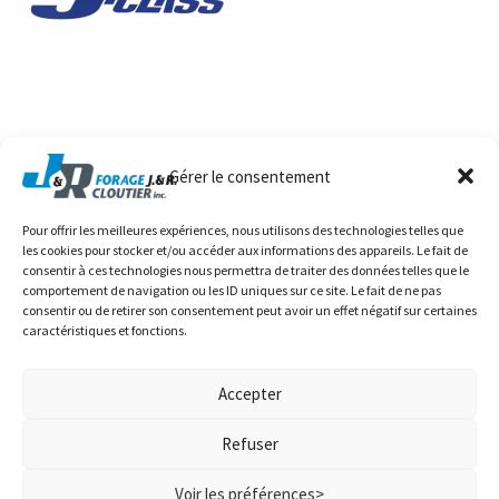
Gérer le consentement
Pour offrir les meilleures expériences, nous utilisons des technologies telles que
les cookies pour stocker et/ou accéder aux informations des appareils. Le fait de
consentir à ces technologies nous permettra de traiter des données telles que le
comportement de navigation ou les ID uniques sur ce site. Le fait de ne pas
consentir ou de retirer son consentement peut avoir un effet négatif sur certaines
caractéristiques et fonctions.
Accueil
À propos
Services
Contact
Accepter
Refuser
© 2024 Forage J. & R. Cloutier - Réalisation de
Slash Communication
Voir les préférences>