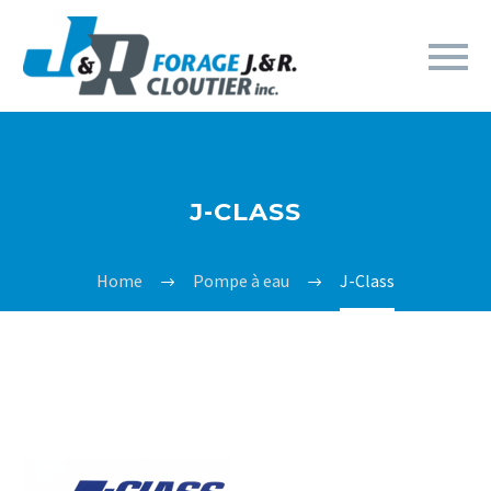
J-CLASS
Home
Pompe à eau
J-Class